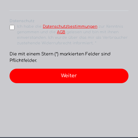
Datenschutz
Ich habe die
Datenschutzbestimmungen
zur Kenntnis
genommen und die
AGB
gelesen und bin mit ihnen
einverstanden. Ich wurde über das mir als Verbraucher
zustehende Widerrufsrecht informiert. *
Die mit einem Stern (*) markierten Felder sind
Pflichtfelder.
Weiter