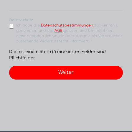
Datenschutz
Ich habe die
Datenschutzbestimmungen
zur Kenntnis
genommen und die
AGB
gelesen und bin mit ihnen
einverstanden. Ich wurde über das mir als Verbraucher
zustehende Widerrufsrecht informiert. *
Die mit einem Stern (*) markierten Felder sind
Pflichtfelder.
Weiter