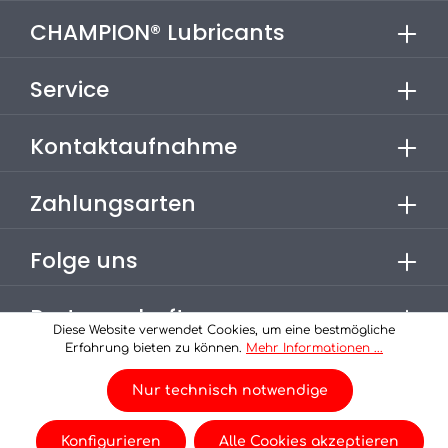
CHAMPION® Lubricants
Service
Kontaktaufnahme
Zahlungsarten
Folge uns
Partnerschaften
Diese Website verwendet Cookies, um eine bestmögliche
Erfahrung bieten zu können.
Mehr Informationen ...
* Alle Preise inkl. gesetzl. Mehrwertsteuer zzgl.
Versandkosten
Nur technisch notwendige
, wenn nicht anders angegeben.
© 2026 Champion-Oel - eine Seite der
Konfigurieren
Alle Cookies akzeptieren