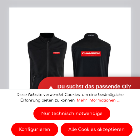
D
Diese Website verwendet Cookies, um eine bestmögliche
U
Erfahrung bieten zu können.
Mehr Informationen ...
Nur technisch notwendige
Konfigurieren
Alle Cookies akzeptieren
CHAMPION® BL Weste