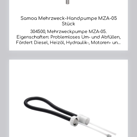
Samoa Mehrzweck-Handpumpe MZA-05
Stück
304500, Mehrzweckpumpe MZA-05.
Eigenschaften: Problemloses Um- und Abfüllen,
Fördert Diesel, Heizöl, Hydraulik-, Motoren- und
Getriebeöl bis SAE 140 und unverdünnten
Kühlerfrostschutz, Förderleistung 0,45 l/Hub,
Geeignet für 50/60 l-Fässer und 200 l-Fässer,
Teleskop-Saugrohr, Länge 465 - 880 mm