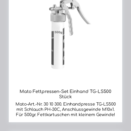
bar. Alle bereits bestens bekannten Vorteile der
MATO-Lube-Shuttle® Handhebelfettpresse
bleiben voll erhalten mit Schlauch PH-30C,
Anschlussgewinde M10x1 Für Lube Shuttle
Kartuschen mit 30mm Gewinde (Alle neuen
CHAMPION®-Kartuschen)!
Mato Fettpressen-Set Einhand TG-LS500
Stück
Mato-Art.-Nr. 30 10 300. Einhandpresse TG-LS500
mit Schlauch PH-30C, Anschlussgewinde M10x1.
Für 500gr. Fettkartuschen mit kleinem Gewinde!