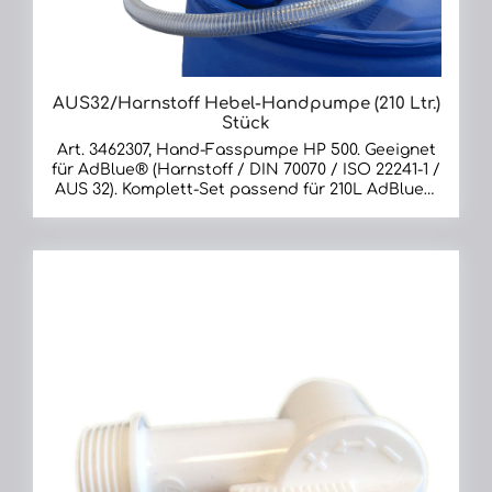
AUS32/Harnstoff Hebel-Handpumpe (210 Ltr.)
Stück
Art. 3462307, Hand-Fasspumpe HP 500. Geeignet
für AdBlue® (Harnstoff / DIN 70070 / ISO 22241-1 /
AUS 32). Komplett-Set passend für 210L AdBlue®
Kunststoff-Fässer inkl. TriSure-Fassadapter | mit
2" Fassadapter passend für 50 - 200 Liter Fässer
inkl. 2-teiligem Teleskop-Saugrohr und 2 m
Spiralschlauch. Förderleistung 500 cm³/Hub.
Geeignet für Harnstoff, Frostschutz,
Scheibenreiniger| Hebel-Handpumpe aus
Polypropylen mit Viton® Dichtungen mit 3-
teiligem Teleskopsaugrohr bis 1300mm. Weitere
förderbare medien: Verdünner, Lösungsmittel,
Frostschutz, Scheibenreiniger, Hydraulik-Öle,
Schmierstoffe und andere wasserbasierte
Medien. Es dürfen keine verunreinigten oder
brennbaren Medien gefördert werden.