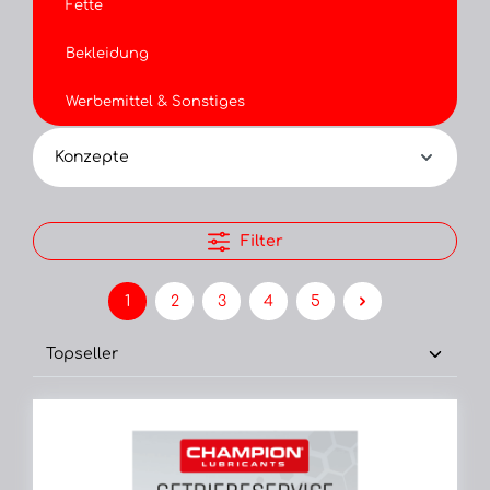
Fette
Bekleidung
Werbemittel & Sonstiges
Konzepte
Filter
1
2
3
4
5