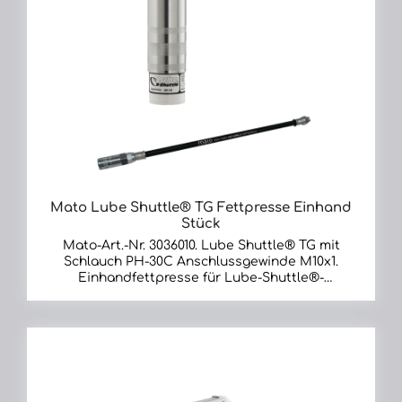
Mato Lube Shuttle® TG Fettpresse Einhand
Stück
Mato-Art.-Nr. 3036010. Lube Shuttle® TG mit
Schlauch PH-30C Anschlussgewinde M10x1.
Einhandfettpresse für Lube-Shuttle®-
Systemkartuschen mit verzinktem Stahl-
Fettbehälter, ergonomisches Heavy-Duty-Design,
2 Anschlüsse (horizontal oder vertikal), dadurch
optimale Zugänglichkeit auch bei engen
Platzverhältnissen Verpackt im
umweltfreundlichen Display-Karton inkl. Anleitung
und Sicherheitshinweise. Druckleistung ca. 300