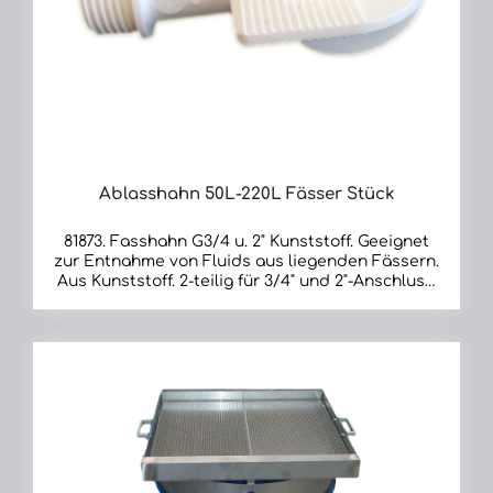
Ablasshahn 50L-220L Fässer Stück
81873. Fasshahn G3/4 u. 2" Kunststoff. Geeignet
zur Entnahme von Fluids aus liegenden Fässern.
Aus Kunststoff. 2-teilig für 3/4" und 2"-Anschluss.
Maße (L x B x H) in mm: 100 x 60 x 60