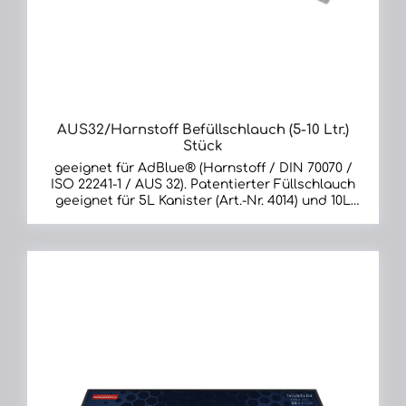
AUS32/Harnstoff Befüllschlauch (5-10 Ltr.)
Stück
geeignet für AdBlue® (Harnstoff / DIN 70070 /
ISO 22241-1 / AUS 32). Patentierter Füllschlauch
geeignet für 5L Kanister (Art.-Nr. 4014) und 10L
Kanister (Art.-Nr. 4015) zur schnellen & tropffreien
Befüllung in den PKW-AdBlue®-Tank. Kleiner
werdende AdBlue®-Tanks in Diesel-PKW machen
ein Nachfüllen zwischen den Serviceintervallen
immer notwendiger. Weil beim Umfüllvorgang kein
AdBlue® in den Fahrzeuginnenraum oder an die
Kleidung des Fahrers gelangen sollte, ist der
Befüllschlauch eine saubere Lösung.