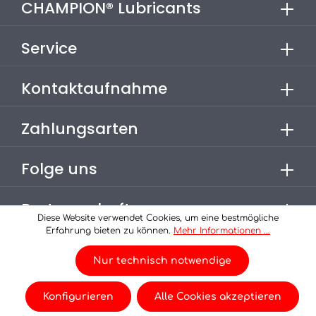
CHAMPION® Lubricants
Service
Kontaktaufnahme
Zahlungsarten
Folge uns
Partnerschaften
Diese Website verwendet Cookies, um eine bestmögliche
Erfahrung bieten zu können.
Mehr Informationen ...
* Alle Preise inkl. gesetzl. Mehrwertsteuer zzgl.
Versandkosten
Nur technisch notwendige
, wenn nicht anders angegeben.
© 2026 Champion-Oel - eine Seite der
Konfigurieren
Alle Cookies akzeptieren
Donig Mineralöl-Vertriebs GmbH