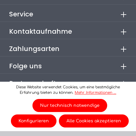
Service
Kontaktaufnahme
Zahlungsarten
Folge uns
Partnerschaften
Diese Website verwendet Cookies, um eine bestmögliche
Erfahrung bieten zu können.
Mehr Informationen ...
* Alle Preise inkl. gesetzl. Mehrwertsteuer zzgl.
Versandkosten
Nur technisch notwendige
, wenn nicht anders angegeben.
© 2026 Champion-Oel - eine Seite der
Konfigurieren
Alle Cookies akzeptieren
Donig Mineralöl-Vertriebs GmbH